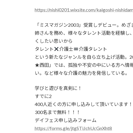
:
https://nishi0201.wixsite.com/kaigoshi-nishida
「ミスマガジン2003」受賞しデビュー。め
姉さんを務め、様々なタレント活動を経験し
くしたい思いから
タレント
介護士
介護タレント
という新たなジャンルを自ら立ち上げ活動。20
★西田」では、孤独や不安の中にいる方へ情
い。など様々な介護の魅力を発信している。
学びと遊びを真剣に！
すでに2
400人近くの方に申し込みして頂いています
300名まで無料！！！
デイフェス申し込みフォーム
https://forms.gle/jtgSTiJchUcGnXht8