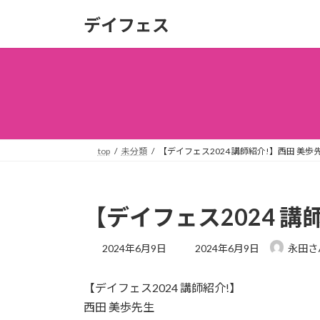
コ
ナ
デイフェス
ン
ビ
テ
ゲ
ン
ー
ツ
シ
へ
ョ
ス
ン
キ
に
ッ
移
top
未分類
【デイフェス2024 講師紹介!】西田 美歩
プ
動
【デイフェス2024 講
最
2024年6月9日
2024年6月9日
永田さ
終
更
【デイフェス2024 講師紹介!】
新
日
西田 美歩先生
時