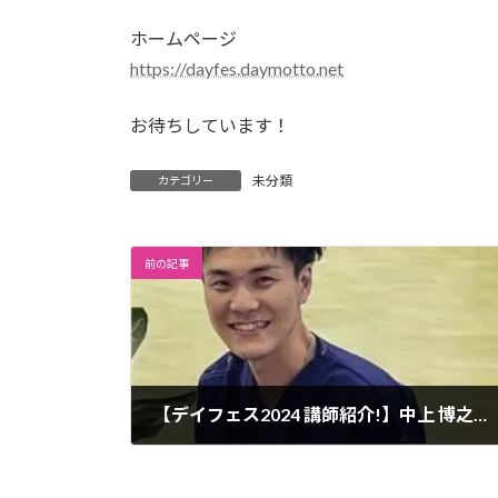
ホームページ
https://dayfes.daymotto.net
お待ちしています！
未分類
カテゴリー
前の記事
【デイフェス2024 講師紹介!】中上 博之先生
2024年6月9日