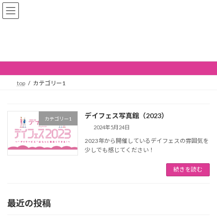
コ
ナ
デイフェス
ン
ビ
テ
ゲ
ン
ー
ツ
シ
カテゴリー1
へ
ョ
ス
ン
キ
に
ッ
移
top
カテゴリー1
プ
動
デイフェス写真館（2023）
カテゴリー1
2024年5月24日
2023年から開催しているデイフェスの雰囲気を
少しでも感じてください！
続きを読む
最近の投稿